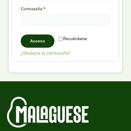
Contraseña
*
Recuérdame
Acceso
¿Olvidaste la contraseña?