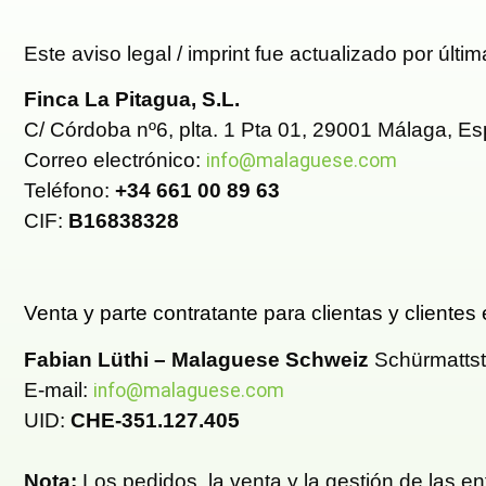
Este aviso legal / imprint fue actualizado por últi
Finca La Pitagua, S.L.
C/ Córdoba nº6, plta. 1 Pta 01, 29001 Málaga, E
Correo electrónico:
info@malaguese.com
Teléfono:
+34 661 00 89 63
CIF:
B16838328
Venta y parte contratante para clientas y clientes
Fabian Lüthi – Malaguese Schweiz
Schürmattst
E-mail:
info@malaguese.com
UID:
CHE-351.127.405
Nota:
Los pedidos, la venta y la gestión de las e