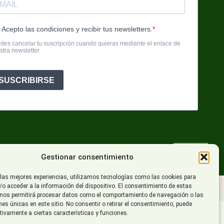
Gestionar consentimiento
 las mejores experiencias, utilizamos tecnologías como las cookies para
o acceder a la información del dispositivo. El consentimiento de estas
cciónMK™
 nos permitirá procesar datos como el comportamiento de navegación o las
ones únicas en este sitio. No consentir o retirar el consentimiento, puede
tivamente a ciertas características y funciones.
-2027 para la mejora de la competitividad y la