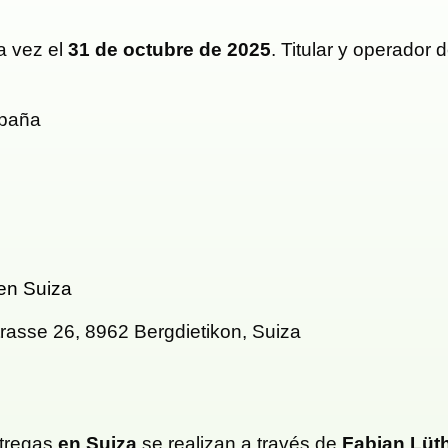
ma vez el
31 de octubre de 2025
. Titular y operador 
spaña
 en Suiza
rasse 26, 8962 Bergdietikon, Suiza
ntregas
en Suiza
se realizan a través de
Fabian Lüt