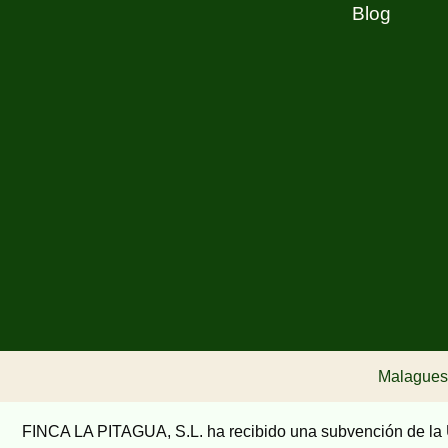
Blog
Malaguese
FINCA LA PITAGUA, S.L. ha recibido una subvención de la 