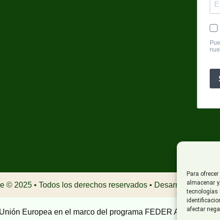
Para ofrecer
almacenar y/
A
 © 2025 • Todos los derechos reservados • Desarrollado por
tecnologías
identificaci
afectar nega
Unión Europea en el marco del programa FEDER Andalucía 2021